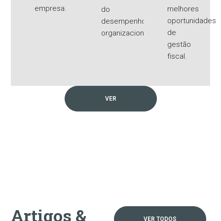
empresa.
melhores
do
oportunidades
desempenho
de
organizacional.
gestão
fiscal.
VER
Artigos &
VER TODOS