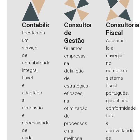
Contabilidade
Consultoria
Consultoria
de
Fiscal
Prestamos
Gestão
um
Apoiamo-
serviço
lo a
Guiamos
de
navegar
empresas
contabilidade
no
na
integral,
complexo
definição
fiável
sistema
de
e
fiscal
estratégias
adaptado
português,
eficazes,
à
garantindo
na
dimensão
conformidade
otimização
e
total
de
necessidades
e
processos
de
aproveitando
e na
cada
as
melhoria